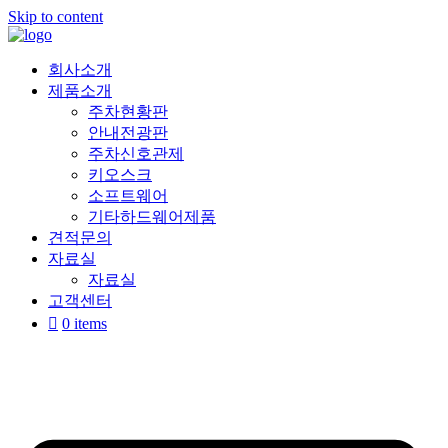
Skip to content
회사소개
제품소개
주차현황판
안내전광판
주차신호관제
키오스크
소프트웨어
기타하드웨어제품
견적문의
자료실
자료실
고객센터
0 items