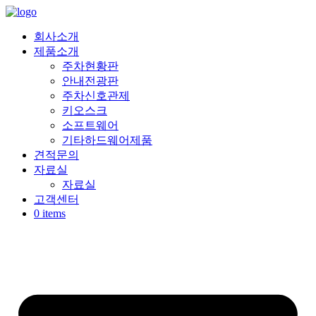
Skip
to
content
회사소개
제품소개
주차현황판
안내전광판
주차신호관제
키오스크
소프트웨어
기타하드웨어제품
견적문의
자료실
자료실
고객센터
0 items