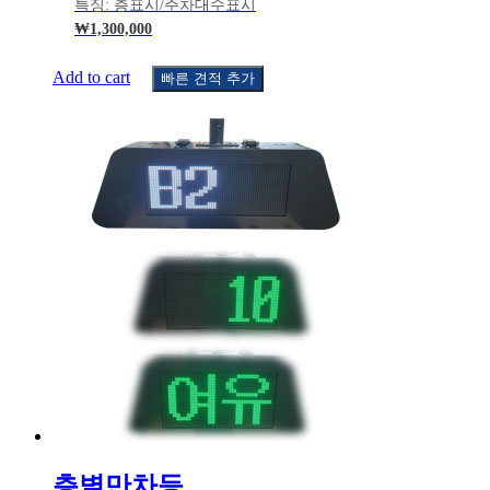
특징: 층표시/주차대수표시
₩
1,300,000
Add to cart
빠른 견적 추가
층별만차등