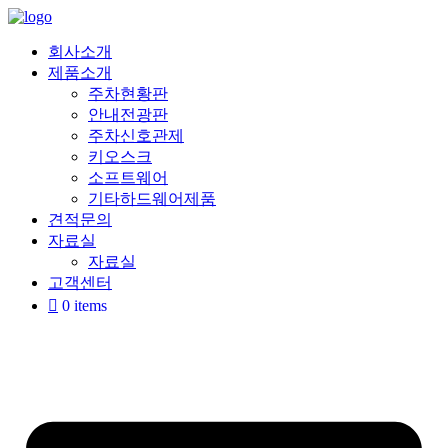
Skip
to
content
회사소개
제품소개
주차현황판
안내전광판
주차신호관제
키오스크
소프트웨어
기타하드웨어제품
견적문의
자료실
자료실
고객센터
0 items