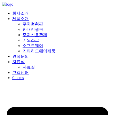
Skip
to
content
회사소개
제품소개
주차현황판
안내전광판
주차신호관제
키오스크
소프트웨어
기타하드웨어제품
견적문의
자료실
자료실
고객센터
0 items