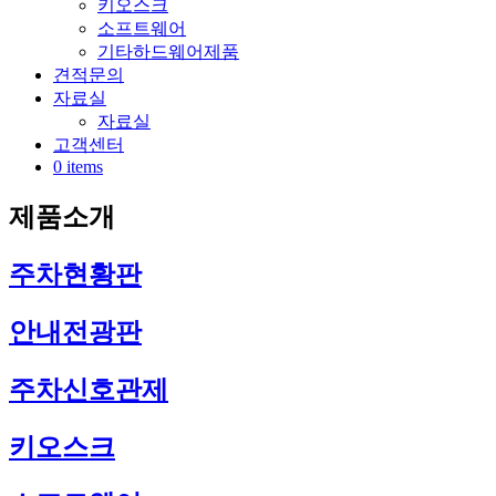
키오스크
소프트웨어
기타하드웨어제품
견적문의
자료실
자료실
고객센터
0 items
제품소개
주차현황판
안내전광판
주차신호관제
키오스크