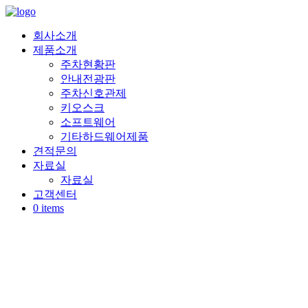
Skip
to
content
회사소개
제품소개
주차현황판
안내전광판
주차신호관제
키오스크
소프트웨어
기타하드웨어제품
견적문의
자료실
자료실
고객센터
0 items