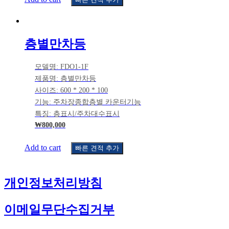
층별만차등
모델명: FDO1-1F
제품명: 층별만차등
사이즈: 600 * 200 * 100
기능: 주차장종합층별 카운터기능
특징: 층표시/주차대수표시
₩
800,000
Add to cart
빠른 견적 추가
개인정보처리방침
이메일무단수집거부