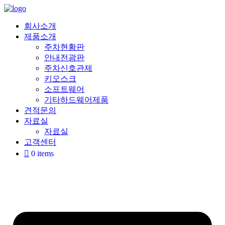
Skip
to
content
회사소개
제품소개
주차현황판
안내전광판
주차신호관제
키오스크
소프트웨어
기타하드웨어제품
견적문의
자료실
자료실
고객센터
0 items