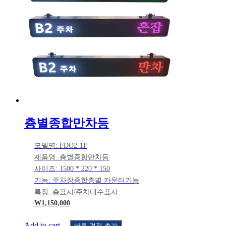
층별종합만차등
모델명: FDO2-1F
제품명: 층별종합만차등
사이즈: 1500 * 220 * 150
기능: 주차장종합층별 카운터기능
특징: 층표시/주차대수표시
₩
1,150,000
Add to cart
빠른 견적 추가