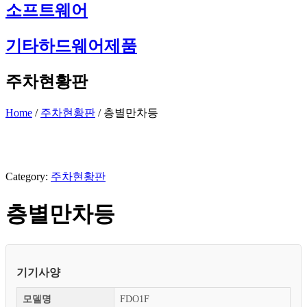
소프트웨어
기타하드웨어제품
주차현황판
Home
/
주차현황판
/ 층별만차등
Category:
주차현황판
층별만차등
기기사양
모델명
FDO1F